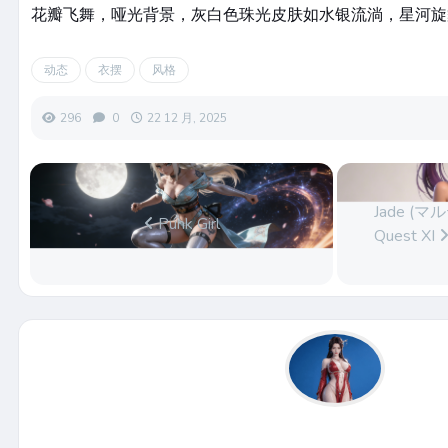
花瓣飞舞，哑光背景，灰白色珠光皮肤如水银流淌，星河旋
动态
衣摆
风格
296
0
22 12 月, 2025
Jade (マル
Punk Girl
Quest XI