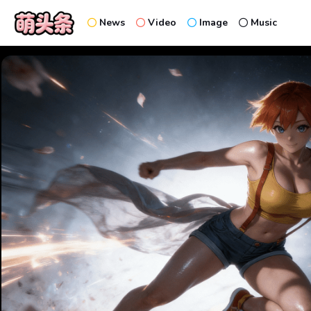
News
Video
Image
Music