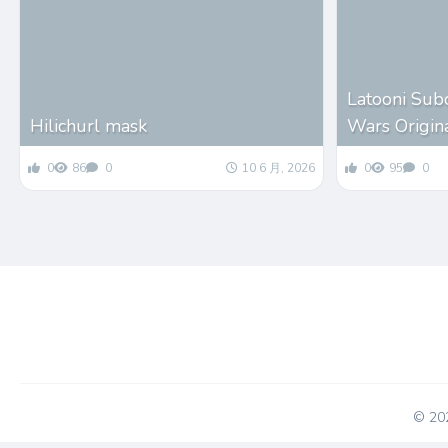
Latooni Sub
Hilichurl mask
Wars Origin
0
86
0
10 6 月, 2026
0
95
0
© 2