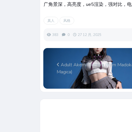
广角景深，高亮度，ue5渲染，强对比，
真人
风格
383
0
27 12 月, 2025
Adult Akemi Homura (from Madok
Magica)