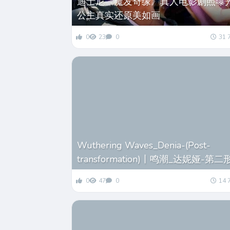
迪士尼《魔发奇缘》真人电影剧照曝光
公主真实还原美如画
0
23
0
31 
Wuthering Waves_Denia-(Post-
transformation)丨鸣潮_达妮娅-第二
0
47
0
14 