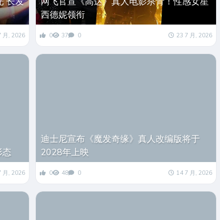
 长发
网飞官宣《高达》真人电影杀青！性感女星
西德妮领衔
7 月, 2026
0
37
0
23 7 月, 2026
迪士尼宣布《魔发奇缘》真人改编版将于
形态
2028年上映
7 月, 2026
0
48
0
14 7 月, 2026