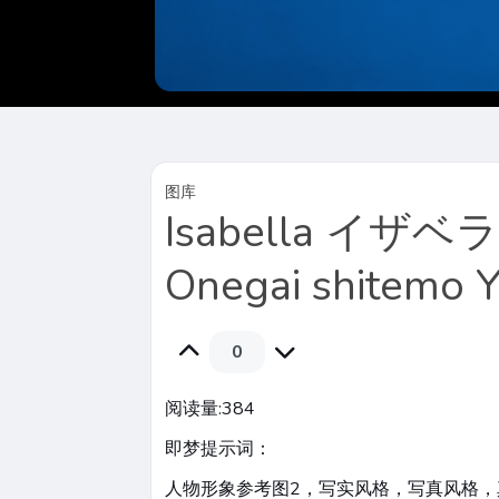
图库
Isabella イザベラ –
Onegai shitemo Y
0
阅读量:
384
即梦提示词：
人物形象参考图2，写实风格，写真风格，