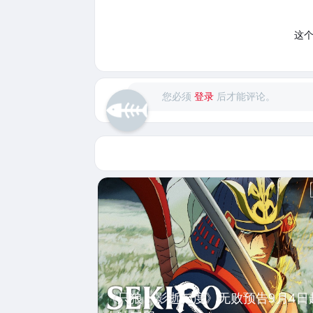
这
您必须
登录
后才能评论。
《只狼：影逝二度》无败预告9月4日