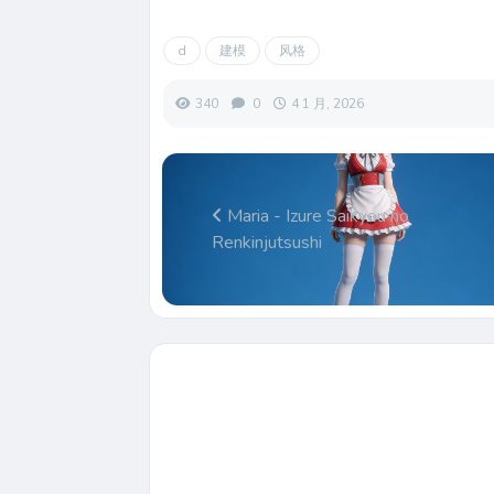
d
建模
风格
340
0
4 1 月, 2026
Maria - Izure Saikyou no
Renkinjutsushi