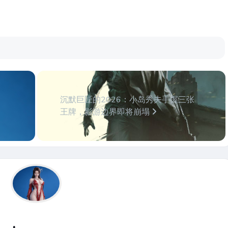
沉默巨匠的2026：小岛秀夫手握三张
王牌，影游边界即将崩塌