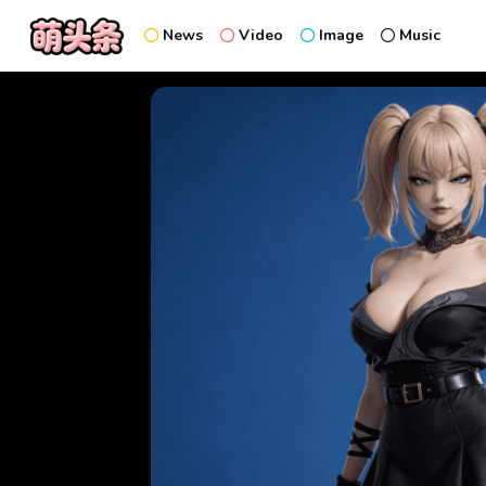
News
Video
Image
Music