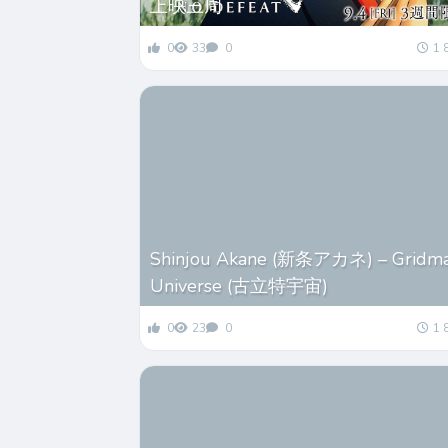
上映三周
0
33
0
1 
Shinjou Akane (新条アカネ) – Gridm
Universe (古立特宇宙)
0
23
0
1 