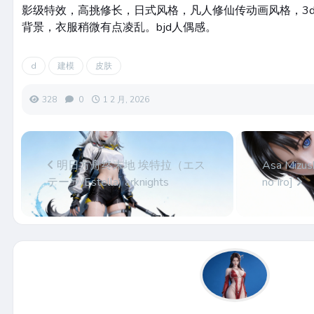
影级特效，高挑修长，日式风格，凡人修仙传动画风格，3
背景，衣服稍微有点凌乱。bjd人偶感。
d
建模
皮肤
328
0
1 2 月, 2026
明日方舟终末地 埃特拉（エス
Asa Mizush
テーラ/Estella) arknights
no Iro]