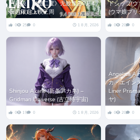
《只狼：影逝二度》无败预告9月4
ドシップ(ウマ娘
日起限定上映三周
(ウマ娘プリ
0
25
0
1 8 月, 2026
0
20
0
Angelica 
カ・エインズワー
Shinjou Akane (新条アカネ) –
Liner Pri
Gridman Universe (古立特宇宙)
ヤ)
0
19
0
1 8 月, 2026
0
20
0