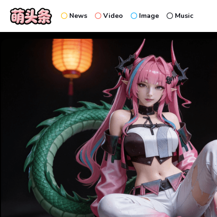
News
Video
Image
Music