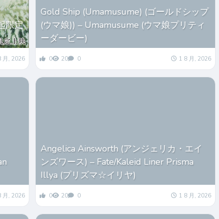
Gold Ship (Umamusume) (ゴールドシップ
起限定
(ウマ娘)) – Umamusume (ウマ娘プリティ
ーダービー)
8 月, 2026
0
20
0
1 8 月, 2026
Angelica Ainsworth (アンジェリカ・エイ
an
ンズワース) – Fate/Kaleid Liner Prisma
Illya (プリズマ☆イリヤ)
8 月, 2026
0
20
0
1 8 月, 2026