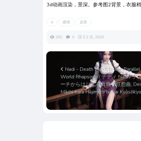
3d动画渲染，景深。参考图2背景，衣服稍
d
建模
皮肤
302
0
5 2 月, 2026
Nadi - Death March to the Parallel
World Rhapsody / ナディ Nadi / 
ーチからはじまる異世界狂想曲, Des
Māchi Kara Hajimaru Isekai Kyōsōky