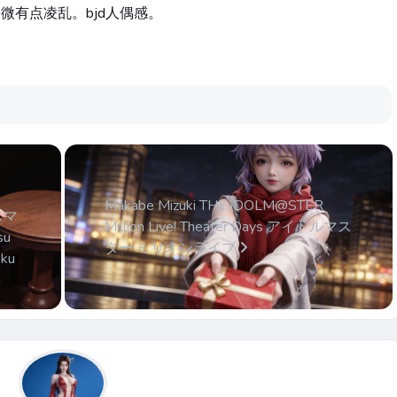
微有点凌乱。bjd人偶感。
Makabe Mizuki THE iDOLM@STER
デスマ
Million Live! Theater Days アイドルマス
u
ター ミリオンライブ
oku