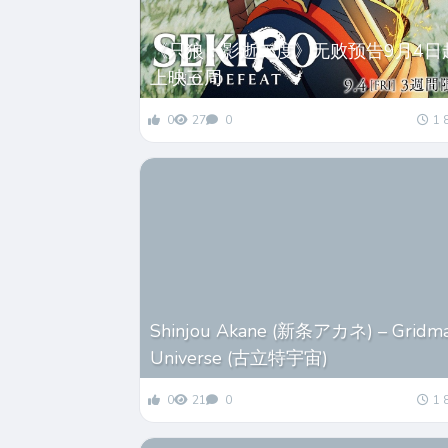
《只狼：影逝二度》无败预告9月4日
上映三周
0
27
0
1 
Shinjou Akane (新条アカネ) – Gridm
Universe (古立特宇宙)
0
21
0
1 