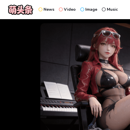
News
Video
Image
Music