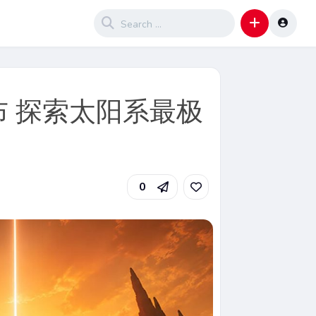
 探索太阳系最极
0