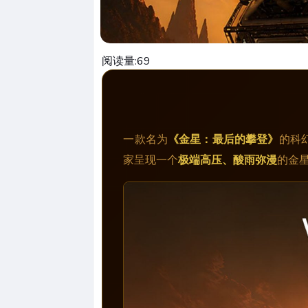
阅读量:
69
一款名为
《金星：最后的攀登》
的科
家呈现一个
极端高压、酸雨弥漫
的金