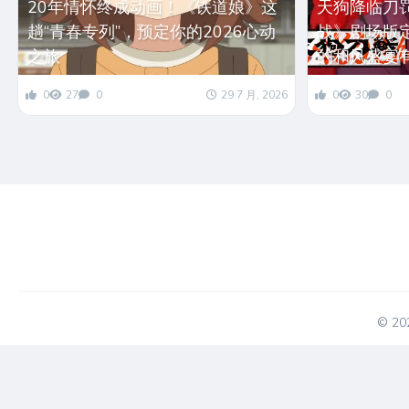
20年情怀终成动画！《铁道娘》这
天狗降临刀
趟“青春专列”，预定你的2026心动
战》剧场版定档
之旅
的和风盛宴
0
27
0
29 7 月, 2026
0
30
0
© 2