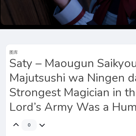
图库
Saty – Maougun Saikyo
Majutsushi wa Ningen d
Strongest Magician in 
Lord’s Army Was a Hum
0