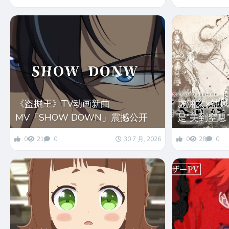
《盗掘王》TV动画新曲
虚渊玄×神
MV「SHOW DOWN」震撼公开
是“美到窒息
0
21
0
30 7 月, 2026
0
28
0