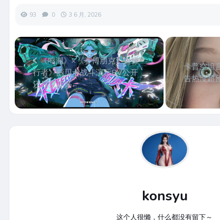
93
0
3 6 月, 2026
《鸣潮》×《赛博朋克：边缘
卡普空坦
行者》丽贝卡战斗演示PV公开
告热度超
还原度超高
konsyu
这个人很懒，什么都没有留下～