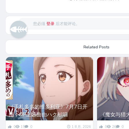
您必须
登录
后才能评论。
Related Posts
《手札多多的维多利亚》7月7日开
播，OP主题曲由ハク献唱
《魔女与猎
0
19
0
1 8 月, 2026
0
26
0