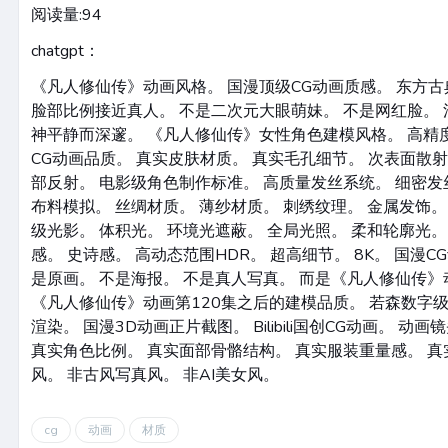
阅读量:
94
chatgpt：
《凡人修仙传》动画风格。 国漫顶级CG动画质感。 东方
脸部比例接近真人。 不是二次元大眼萌妹。 不是网红脸。 
神平静而深邃。 《凡人修仙传》女性角色建模风格。 高精
CG动画品质。 真实皮肤材质。 真实毛孔细节。 次表面散射
部反射。 电影级角色制作标准。 高质量发丝系统。 细密发
布料模拟。 丝绸材质。 薄纱材质。 刺绣纹理。 金属发饰。
级光影。 体积光。 环境光遮蔽。 全局光照。 柔和轮廓光。
感。 史诗感。 高动态范围HDR。 超高细节。 8K。 国漫C
是原画。 不是海报。 不是真人写真。 而是《凡人修仙传》
《凡人修仙传》动画第120集之后的建模品质。 若森数字级
渲染。 国漫3D动画正片截图。 Bilibili国创CG动画。 动
真实角色比例。 真实面部骨骼结构。 真实服装重量感。 真
风。 非古风写真风。 非AI美女风。
cg
动画
材质