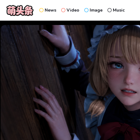
News
Video
Image
Music