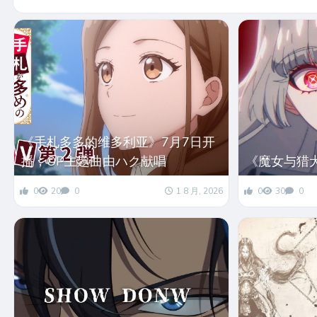
《手札多多的维多利亚》7月7日开
播，OP主题曲由ハク献唱
《魔女与猎
0
20
0
1 8 月, 2026
0
30
0