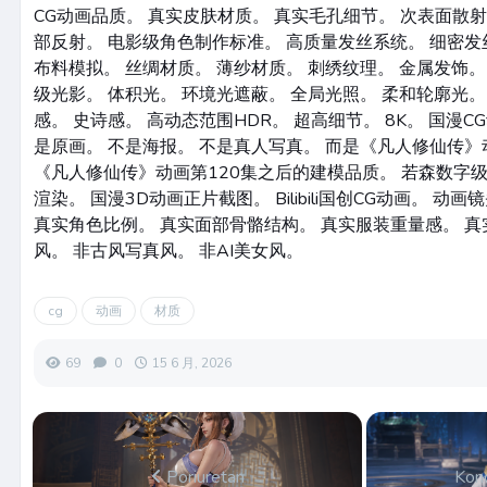
CG动画品质。 真实皮肤材质。 真实毛孔细节。 次表面散射
部反射。 电影级角色制作标准。 高质量发丝系统。 细密发
布料模拟。 丝绸材质。 薄纱材质。 刺绣纹理。 金属发饰。
级光影。 体积光。 环境光遮蔽。 全局光照。 柔和轮廓光。
感。 史诗感。 高动态范围HDR。 超高细节。 8K。 国漫C
是原画。 不是海报。 不是真人写真。 而是《凡人修仙传》
《凡人修仙传》动画第120集之后的建模品质。 若森数字级
渲染。 国漫3D动画正片截图。 Bilibili国创CG动画。 动
真实角色比例。 真实面部骨骼结构。 真实服装重量感。 真
风。 非古风写真风。 非AI美女风。
cg
动画
材质
69
0
15 6 月, 2026
Poriuretan
Kon