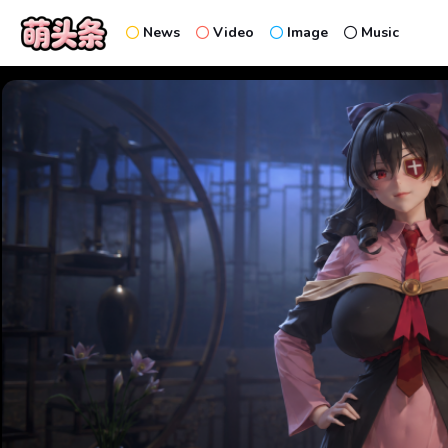
News
Video
Image
Music