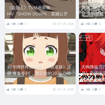
《盗掘王》TV动画新曲
虚渊玄×神
MV「SHOW DOWN」震撼公开
是“美到窒息
0
25
0
30 7 月, 2026
0
33
0
20年情怀终成动画！《铁道娘》这
天狗降临刀
趟“青春专列”，预定你的2026心动
战》剧场版定档
之旅
的和风盛宴
0
32
0
29 7 月, 2026
0
35
0