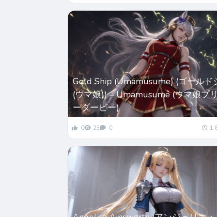
Gold Ship (Umamusume) (ゴール
(ウマ娘)) – Umamusume (ウマ娘
ーダービー)
0
23
0
1 
Angelica Ainsworth (アンジェリカ