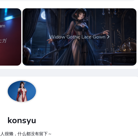
dam
Widow Gothic Lace Gown
戦士ガ
konsyu
个人很懒，什么都没有留下～