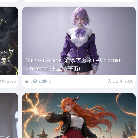
ドシップ
プリティ
Shinjou Akane (新条アカネ) – Gridman
Universe (古立特宇宙)
8 月, 2026
0
22
0
1 8 月, 2026
・エイ