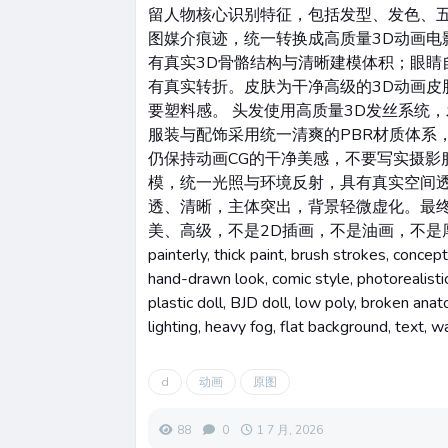
留人物核心识别特征，包括发型、发色、
图媒介痕迹，统一转换成高质量3D动画
有真实3D骨骼结构与清晰建模体积；眼睛
有真实转折。皮肤为干净高级的3D动画皮
要塑料感。 头发使用高质量3D发丝系统
服装与配饰采用统一清爽的PBR材质体系
仍保持动画CG的干净美感，不要写实摄影
模，统一光照与环境反射，具有真实空间
透、清晰，主体突出，背景轻微虚化。最
美、高级，不是2D插画，不是油画，不是厚涂，不
painterly, thick paint, brush strokes, concept 
hand-drawn look, comic style, photorealistic
plastic doll, BJD doll, low poly, broken ana
lighting, heavy fog, flat background, text, 
d
动画
原图
88
0
1 7 月, 2026