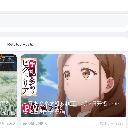
Related Posts
起限定
《手札多多的维多利亚》7月7日开播，OP
主题曲由ハク献唱
8 月, 2026
0
20
0
1 8 月, 2026