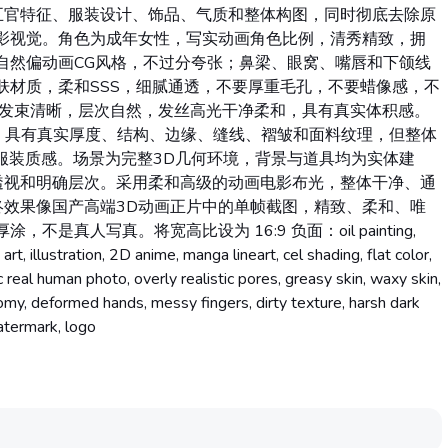
五官特征、服装设计、饰品、气质和整体构图，同时彻底去除原
电影视觉。角色为成年女性，写实动画角色比例，清秀精致，拥
自然偏动画CG风格，不过分夸张；鼻梁、眼窝、嘴唇和下颌线
肤材质，柔和SSS，细腻通透，不要厚重毛孔，不要蜡像感，不
，发束清晰，层次自然，发丝高光干净柔和，具有真实体积感。
，具有真实厚度、结构、边缘、缝线、褶皱和面料纹理，但整体
服装质感。场景为完整3D几何环境，背景与道具均为实体建
透视和明确层次。采用柔和高级的动画电影布光，整体干净、通
终效果像国产高端3D动画正片中的单帧截图，精致、柔和、唯
是真人写真。将宽高比设为 16:9 负面：oil painting,
art, illustration, 2D anime, manga lineart, cel shading, flat color,
 real human photo, overly realistic pores, greasy skin, waxy skin,
tomy, deformed hands, messy fingers, dirty texture, harsh dark
watermark, logo