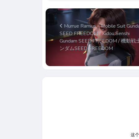
Murrue Ramius - Mobile Suit Gun
SEED FREEDOM / Kidou Senshi
Gundam SEED FREEDOM / 機動
ンダムSEED FREEDOM
这