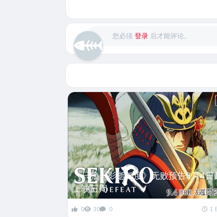
您必须
登录
后才能评论。
《只狼：影逝二度》无败预告9月4日
上映三周
0
30
0
1 