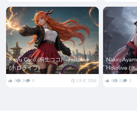
Kiryu Coco (桐生ココ) – Hololive
Nakiri Ay
(ホロライブ)
Hololive 
0
26
0
1 8 月, 2026
0
21
0