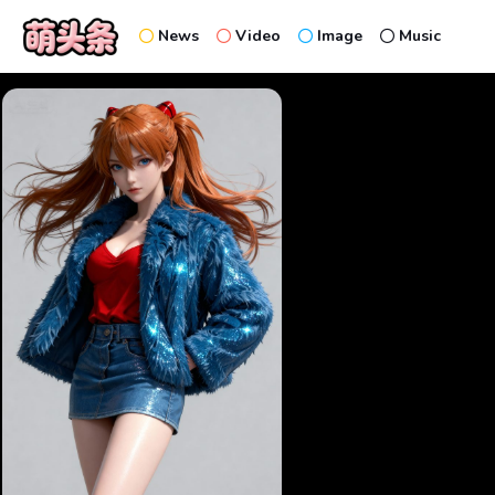
News
Video
Image
Music