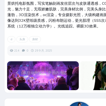
景烘托电影氛围，写实笔触刻画发丝层次与皮肤通透感，C
光，魅力十足，无瑕娇嫩肌肤，完美身材比例，完美头身比
蓬勃，3D渲染技术，oc渲染，专业摄影光照，大级构建画
像达到32K壁纸级质感，闪粉布朗运动，瓷光肌理（SSS
系统（12万根独立动力学）。光线追踪。裸眼3D效果。
d
头身
身材
214
0
29 9 月, 2025
《疯狂动物城2》中国内地定
档11月26日