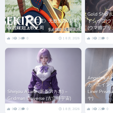
Gold Ship
《只狼：影逝二度》无败预告9月4
ドシップ(ウマ娘
日起限定上映三周
(ウマ娘プリ
0
34
0
1 8 月, 2026
0
23
0
Angelica 
カ・エインズワー
Shinjou Akane (新条アカネ) –
Liner Pri
Gridman Universe (古立特宇宙)
ヤ)
0
23
0
1 8 月, 2026
0
22
0