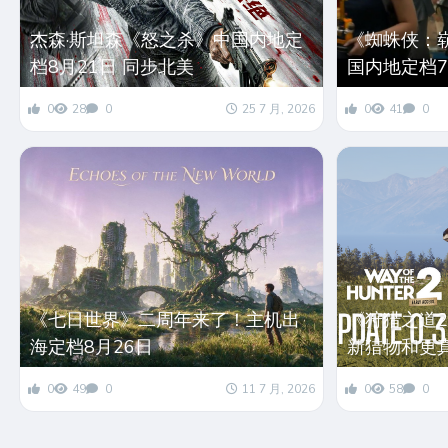
杰森·斯坦森《怒之杀》中国内地定
《蜘蛛侠：
档8月21日 同步北美
国内地定档7
0
28
0
25 7 月, 2026
0
41
0
《七日世界》二周年来了！主机出
《狩猎之道
海定档8月26日
新猎物和更
0
49
0
11 7 月, 2026
0
58
0