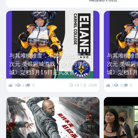
Related Posts
与其堆彻难度，不如提升涩度？二
与其堆彻难
次元 类银河城游戏《少女与学院
次元 类银
城》定档1月15日正式发售
城》定档1月
0
24
0
29 7 月, 2026
0
31
0