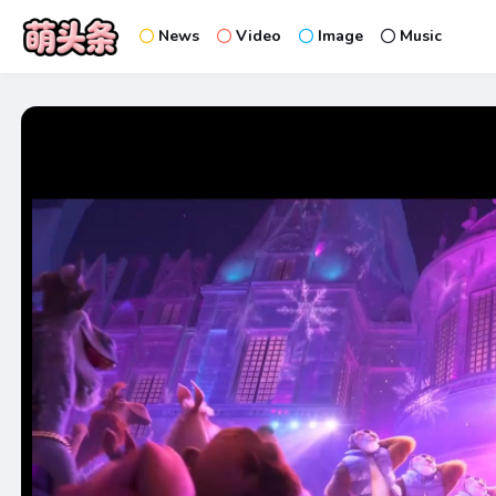
News
Video
Image
Music