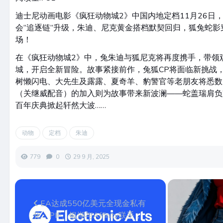
迪士尼动画电影《疯狂动物城2》中国内地定档11月26日
会”追逐链”升级，朱迪、尼克黄金搭档默契回归，狐兔蛇
场！
在《疯狂动物城2》中，兔朱迪与狐尼克将再度携手，带领
城，开启全新冒险。故事紧接前作，兔狐CP将面临新挑战
树懒闪电、大先生及露露、夏奇羊、豹警官等老朋友将悉数
（关继威配音）的加入则为故事带来新波澜——蛇盖瑞肩负
百年庆典掀起轩然大波……
动物
定档
朱迪
779
0
29 9 月, 2025
EA达成550亿美元全现金私有
化：PIF、银湖与Affinity联手，