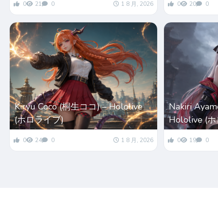
0
21
0
1 8 月, 2026
0
20
0
Kiryu Coco (桐生ココ) – Hololive
Nakiri Ay
(ホロライブ)
Hololive 
0
24
0
1 8 月, 2026
0
19
0