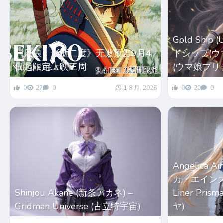
Gold Ship
《只狼：影逝二度》无败预告9月4
ドシップ(ウマ娘
日起限定上映三周
(ウマ娘プリ
0
27
0
1 8 月, 2026
0
20
0
Angelica 
カ・エインズワー
Shinjou Akane (新条アカネ) –
Liner Pri
Gridman Universe (古立特宇宙)
ヤ)