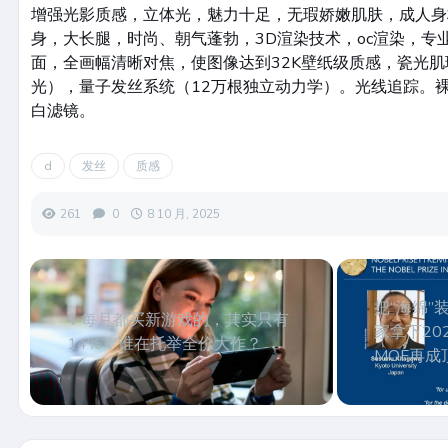
增强光影质感，立体光，魅力十足，无瑕娇嫩肌肤，成人身
身，大长腿，时尚、朝气蓬勃，3D渲染技术，oc渲染，专
面，全画幅清晰对焦，使图像达到32K壁纸级质感，瓷光肌
光），量子发丝系统（12万根独立动力学）。光线追踪。
白滤镜。
d
发丝
质感
261
0
8 10 月, 2025
把“海绵”
每月都买新游戏的，其实只有
家拿下20
14%：谁在托举全价大作？
MOF再成