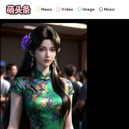
News
Video
Image
Music