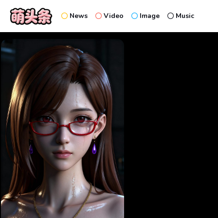
News
Video
Image
Music