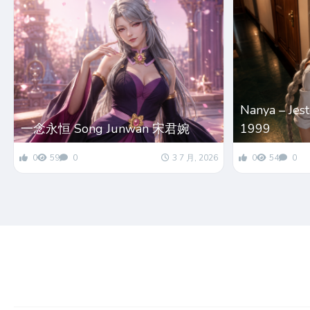
Nanya – Jes
一念永恒 Song Junwan 宋君婉
1999
0
59
0
3 7 月, 2026
0
54
0