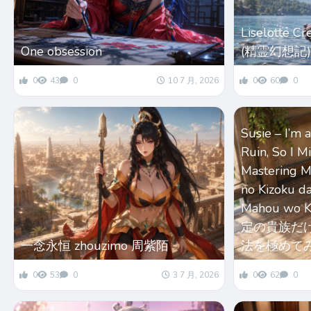
Liselotte Cre
One obsession
(精霊幻想記)
0
43
0
10 7 月, 2026
0
60
0
Susie – I’m 
Ruin, So I M
Mastering Ma
no Kizoku d
Mahou wo K
定の貴族だ
一念永恒 zhouzimo 周紫陌
法を極めて
0
53
0
3 7 月, 2026
0
62
0