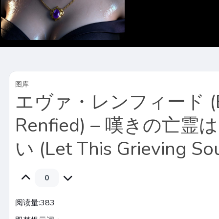
图库
エヴァ・レンフィード (E
Renfied) – 嘆きの亡
い (Let This Grieving Sou
0
阅读量:
383