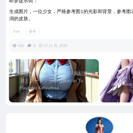
即梦提示词：
生成图片，一位少女，严格参考图1的光影和背景，参考图2
润的皮肤。
EVA
参考
382
0
17 11 月, 2025
櫻井花 (Sakurai Hana) - 風紀委
Quinella |
員とフーゾク活動 (Fuuki Iin To
Art Online:
Fuuzoku Katsudou)