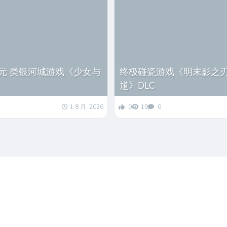
元 类银河城游戏《少女与
终极碰瓷游戏《明末影之刃零
馗》DLC
1 8 月, 2026
0
19
0