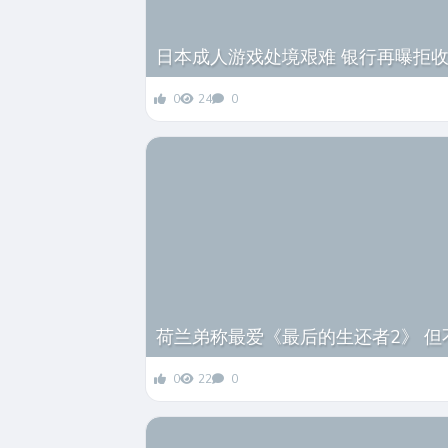
日本成人游戏处境艰难 银行再曝拒
0
24
0
荷兰弟称最爱《最后的生还者2》 
0
22
0