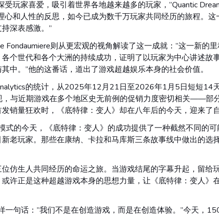
家喜爱，吸引着世界各地越来越多的玩家，”Quantic Dream
同理心和人性的反思，如今已成为数千万玩家共同经历的旅程。这
持深表感激。”
illaume de Fondaumiere则从更宏观的视角解读了这一成就：
、各个世代和各个大洲的持续成功，证明了以玩家为中心讲述故
与其中。”他的这番话，道出了游戏超越娱乐本身的社会价值。
nalytics的统计，从2025年12月21日至2026年1月5日短短
表现，与近期游戏在多个地区史无前例的促销力度密切相关——部
首发销量狂欢时，《底特律：变人》却在八年后的今天，迎来了
新”模式的今天，《底特律：变人》的成功提供了一种截然不同的
引新老玩家。那些在康纳、卡拉和马库斯三条故事线中做出的选
。
家与三位仿生人共同经历的命运之旅。当游戏结尾的字幕升起，留
。或许正是这种超越游戏本身的思想力量，让《底特律：变人》
，挂着这样一句话：”我们不是在创造游戏，而是在创造体验。”今天，