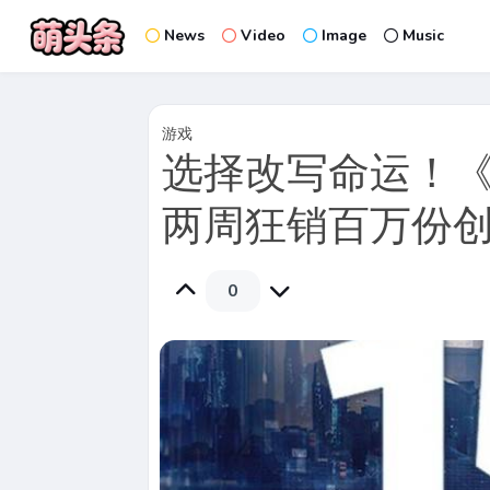
News
Video
Image
Music
游戏
选择改写命运！《
两周狂销百万份
0