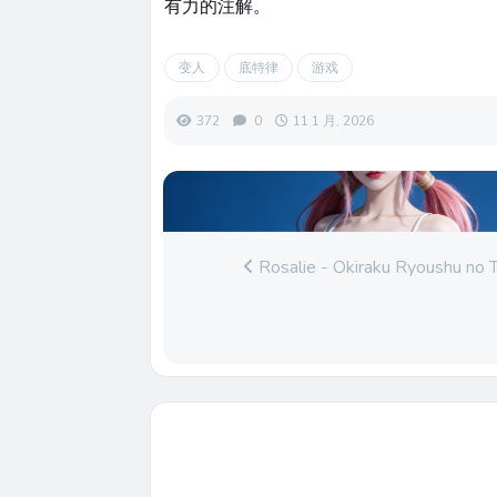
有力的注解。
变人
底特律
游戏
372
0
11 1 月, 2026
Rosalie - Okiraku Ryoushu no T