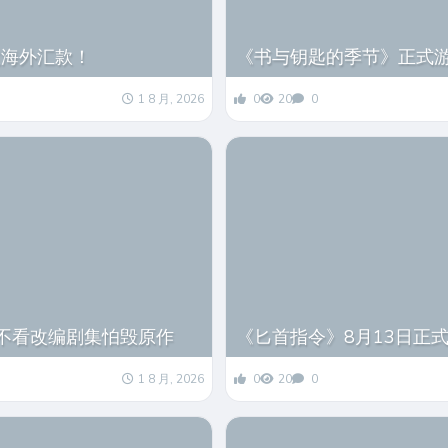
收海外汇款！
《书与钥匙的季节》正式
1 8 月, 2026
0
20
0
但不看改编剧集怕毁原作
《匕首指令》8月13日正
1 8 月, 2026
0
20
0