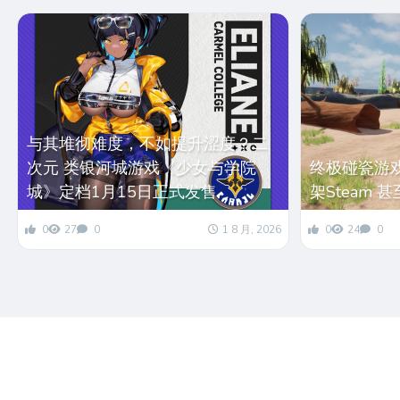
与其堆彻难度，不如提升涩度？二
次元 类银河城游戏《少女与学院
终极碰瓷游
城》定档1月15日正式发售
架Steam 
0
27
0
1 8 月, 2026
0
24
0