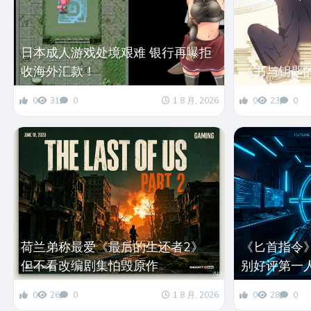
日本成人游戏处境艰难 银行再曝拒
收海外汇款！
《书与钥匙
0
31
0
1 8 月, 2026
0
23
0
荷兰弟称最爱《最后的生还者2》
《匕首指令》
但不看改编剧集怕毁原作
别好评第一
0
26
0
1 8 月, 2026
0
28
0