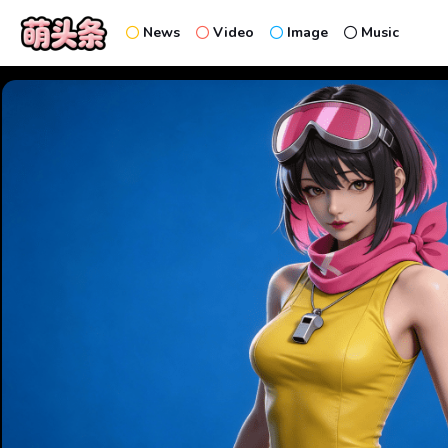
News
Video
Image
Music