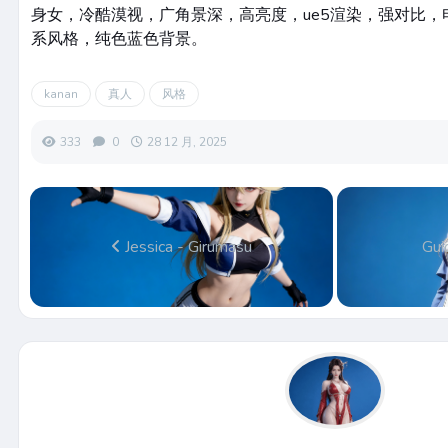
身女，冷酷漠视，广角景深，高亮度，ue5渲染，强对比
系风格，纯色蓝色背景。
kanan
真人
风格
333
0
28 12 月, 2025
Jessica - Girumasu
Gui