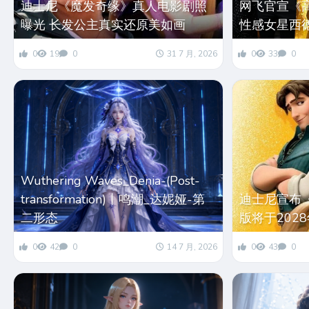
迪士尼《魔发奇缘》真人电影剧照
网飞官宣《
曝光 长发公主真实还原美如画
性感女星西
0
19
0
31 7 月, 2026
0
33
0
Wuthering Waves_Denia-(Post-
transformation)丨鸣潮_达妮娅-第
迪士尼宣布
二形态
版将于202
0
42
0
14 7 月, 2026
0
43
0