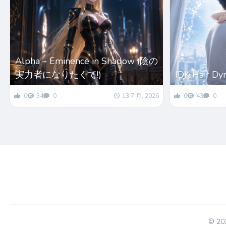
Alpha – Eminence in Shadow (陰の
実力者になりたくて!)
IDK Hair Dy
0
34
0
13 7 月, 2026
0
43
0
© 2