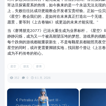
宵达旦探索星系的热情，如今换来的是一个永远无法兑现的
上，失败往往比成功更能教会开发者宝贵经验。正如一位贝
《星空》教会我们的，是如何在未来真正打造出一个无缝、
愿景，要等到《上古卷轴6》或更远的未来才能实现。”
当《赛博朋克2077》已浴火重生成为业界标杆，《星空》
静静闪烁，成为又一个被高期望压垮的梦想。游戏界的残酷
每个跌倒的游戏都能重获新生，不是每颗星辰都能照亮夜空
星空的同时，或许更需要脚踏实地，找回那个曾让《上古卷
成为不朽传奇的初心。
星空
朋克
赛博
352
0
6 1 月, 2026
Petralka Anne Eldant III -
Outbreak Company / アウトブレ