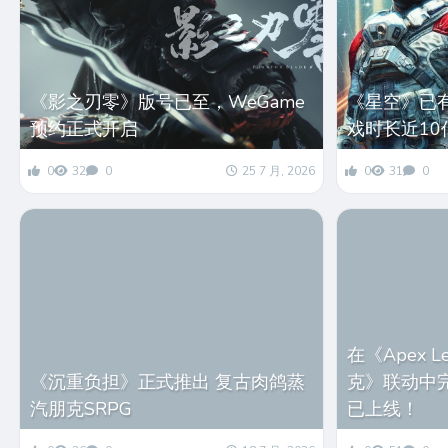
《影之刃零》版号已至，WeGame
《星空》已有
预约正式开启
戏时长近10
0
32
0
25 7 月, 2026
0
31
0
在《Apex 
《沉重负担》正式推出 复古肉鸽蒸
克》联动中
汽朋克SRPG
已上线！