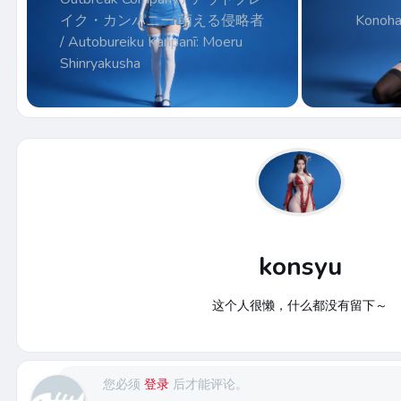
イク・カンパニー 萌える侵略者
Konoha
/ Autobureiku Kanpanī: Moeru
Shinryakusha
konsyu
这个人很懒，什么都没有留下～
您必须
登录
后才能评论。