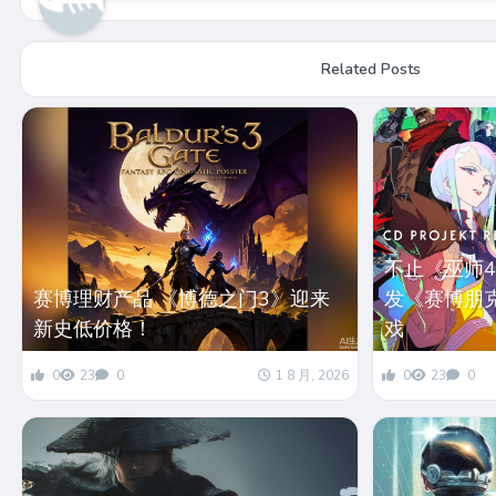
Related Posts
不止《巫师4
赛博理财产品 《博德之门3》迎来
发《赛博朋
新史低价格！
戏
0
23
0
1 8 月, 2026
0
23
0