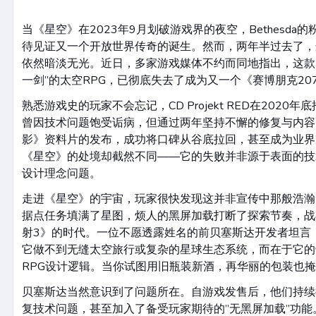
当《星空》在2023年9月划破游戏界的夜空，Bethesd
待见证又一个开放世界传奇的诞生。然而，两年半过去了，
依然暗淡无光。近日，多家游戏媒体不约而同地指出，这款
一剑”的太空RPG，已彻底失去了成为又一个《赛博朋克20
熟悉游戏史的玩家不会忘记，CD Projekt RED在2020
曾因技术问题饱受诟病，但通过两年坚持不懈的修复与内容
影》资料片的发布，成功将口碑从谷底拉回，甚至成为业界
《星空》的处境却截然不同——它的失败并非源于表面的技
设计理念问题。
走进《星空》的宇宙，玩家很快发现这并非宣传中那般浩瀚
据点任务填满了星图，烦人的黑屏加载打断了探索节奏，战
射3》的时代。一位不愿透露姓名的前贝塞斯达开发者坦言
它做不到无缝太空旅行或复杂的星球生态系统，而在于它的
RPG设计逻辑。当你试图用旧瓶装新酒，再华丽的包装也掩
贝塞斯达当然意识到了问题所在。自游戏发售后，他们持续
复技术问题，甚至加入了备受玩家期待的”无黑屏加载”功