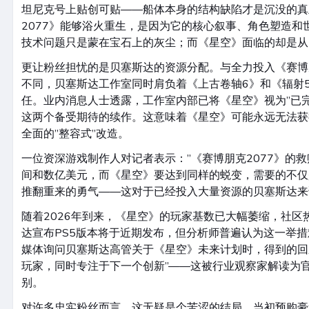
坦尼克号上贴创可贴——船体本身的结构缺陷才是沉没的真
2077》能够浴火重生，是因为它的核心叙事、角色塑造和
技术问题只是蒙在宝石上的灰尘；而《星空》面临的却是从
更让粉丝担忧的是贝塞斯达的资源分配。与全力投入《赛博朋
不同，贝塞斯达工作室同时肩负着《上古卷轴6》和《辐射5
任。业内消息人士透露，工作室内部已将《星空》视为”已
这两个备受期待的续作。这意味着《星空》可能永远无法获得
全面的”整容式”改造。
一位资深游戏制作人对记者表示：”《赛博朋克2077》的救
间和数亿美元，而《星空》要达到同样的蜕变，需要的不仅
推翻重来的勇气——这对于已经投入大量资源的贝塞斯达来
随着2026年到来，《星空》的玩家基数已大幅萎缩，社区
达宣布PS5版本将于近期发布，但分析师普遍认为这一举
媒体询问贝塞斯达高管关于《星空》未来计划时，得到的回
玩家，同时专注于下一个创新”——这被行业观察家解读为
别。
对许多忠实粉丝而言，这无疑是个苦涩的结局。当初预购豪